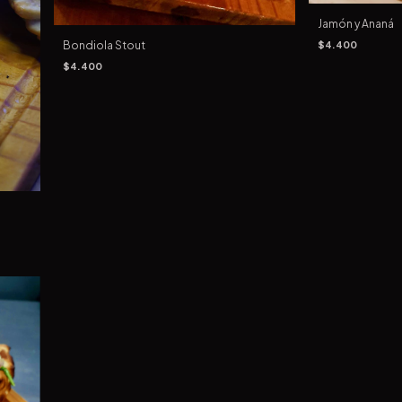
Jamón y Ananá
$4.400
Bondiola Stout
$4.400