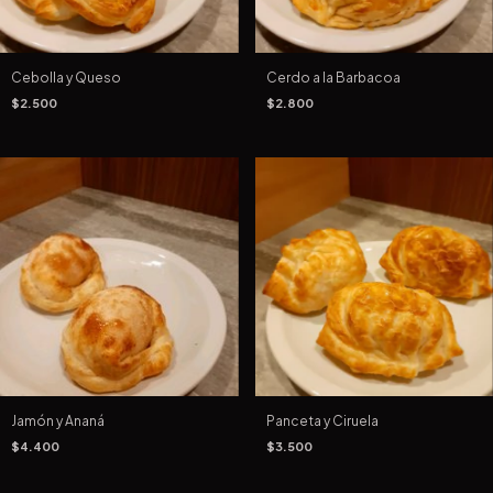
Cebolla y Queso
Cerdo a la Barbacoa
$2.500
$2.800
Jamón y Ananá
Panceta y Ciruela
$4.400
$3.500